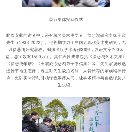
举行集体安葬仪式
此次安葬的逝者中，还有著名美术史学者、徐悲鸿研究专家王震
先生（1933-2022）。他长期致力于中国近现代美术史研究，尤
以徐悲鸿研究著称。编撰出版学术著作36部，发表文章200余
篇，总字数逾1500万字。其代表性成果包括《徐悲鸿艺术文集》
《徐悲鸿年谱》《王震藏徐悲鸿弟子书信集》等。先生家属毅然
选择节地生态葬，既是对先生淡泊名利、风骨长存的家族精神传
承，更以实际行动引领绿色殡葬风尚，让学术精神与自然绿意共
生永续。