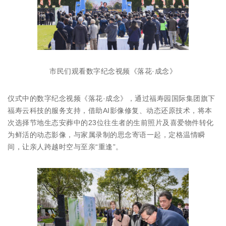
市民们观看数字纪念视频《落花·成念》
仪式中的数字纪念视频《落花·成念》，通过福寿园国际集团旗下
福寿云科技的服务支持，借助AI影像修复、动态还原技术，将本
次选择节地生态安葬中的23位往生者的生前照片及喜爱物件转化
为鲜活的动态影像，与家属录制的思念寄语一起，定格温情瞬
间，让亲人跨越时空与至亲“重逢”。