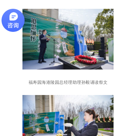
福寿园海港陵园总经理助理孙毅诵读祭文