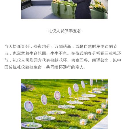
礼仪人员供奉五谷
当天恰逢春分，昼夜均分、万物萌新，既是自然时序更迭的节
点，也寓意着生命轮回、生生不息。在仪式的春分祈福三献礼环
节，礼仪人员及园方代表敬献花环、供奉五谷、朗诵祭文，以中
国传统礼仪致敬生命，共同缅怀远行的亲人。