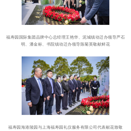
福寿园国际集团品牌中心总经理王艳华、泥城镇动迁办领导严石
明、潘金标、书院镇动迁办领导陈菊英敬献鲜花
福寿园海港陵园与上海福寿园礼仪服务有限公司代表献花致敬