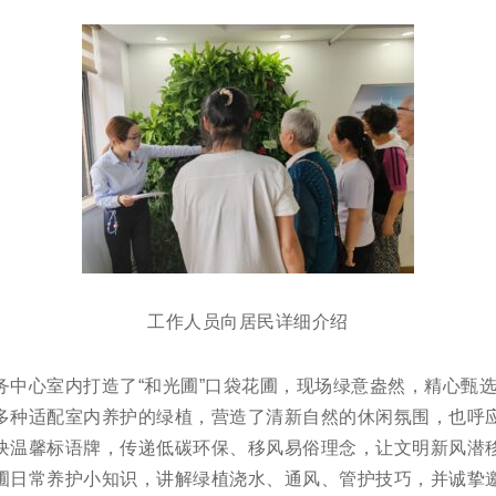
工作人员向居民详细介绍
务中心室内打造了“和光圃”口袋花圃，现场绿意盎然，精心甄
多种适配室内养护的绿植，营造了清新自然的休闲氛围，也呼
块温馨标语牌，传递低碳环保、移风易俗理念，让文明新风潜
圃日常养护小知识，讲解绿植浇水、通风、管护技巧，并诚挚