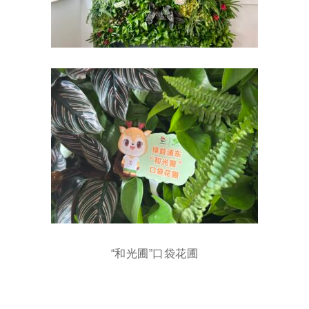
“和光圃”口袋花圃