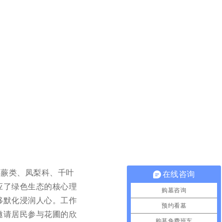
选蕨类、凤梨科、千叶
在线咨询
应了绿色生态的核心理
购墓咨询
移默化浸润人心。工作
预约看墓
邀请居民参与花圃的欣
购墓免费班车